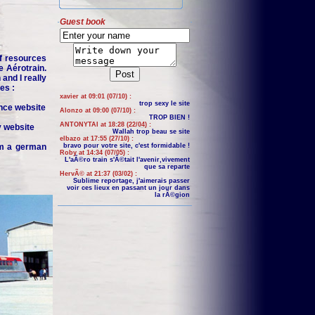
Guest book
f resources
e Aérotrain.
and I really
es :
xavier at 09:01 (07/10) :
trop sexy le site
nce website
Alonzo at 09:00 (07/10) :
TROP BIEN !
ANTONYTAI at 18:28 (22/04) :
y website
Wallah trop beau se site
elbazo at 17:55 (27/10) :
om a german
bravo pour votre site, c'est formidable !
Roby at 14:34 (07/05) :
L'aÃ©ro train s'Ã©tait l'avenir,vivement
que sa reparte
HervÃ© at 21:37 (03/02) :
Sublime reportage, j'aimerais passer
voir ces lieux en passant un jour dans
la rÃ©gion