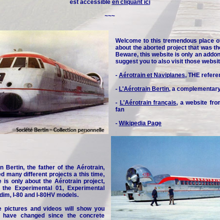
est accessible
en cliquant ici
~~~
Welcome to this tremendous place o
about the aborted project that was th
Beware, this website is only an addon 
suggest you to also visit those websit
-
Aérotrain et Naviplanes
, THE refere
-
L'Aérotrain Bertin
, a complementar
-
L'Aérotrain français
, a website fr
fan
-
Wikipedia Page
n Bertin, the father of the Aérotrain,
d many different projects a this time,
e is only about the Aérotrain project,
y the Experimental 01, Experimental
idim, I-80 and I-80HV models.
e pictures and videos will show you
 have changed since the concrete