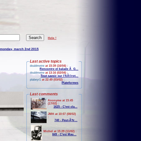
Help !
monday, march 2nd 2015
Last active topics
doublmetre
at 15:39 (16/04) :
Rencontre et balade Ã G...
doublmetre
at 13:16 (02/04) :
Tout savoir sur l'AÃ©rot...
plabeyr1
at 22:49 (03/02) :
Plateformes
Last comments
Anonyme at 15:45
(17/02) :
1625 - C'est cla...
JMH at 10:07 (08/02)
:
740 - Peut-Ãªtr...
Michel at 15:29 (11/02) :
849 - C'est Mau...