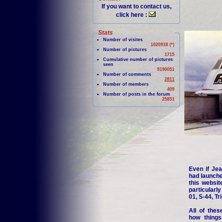
If you want to contact us,
click here :
Stats
Number of visites
1020918 (*)
Number of pictures
1715
Cumulative number of pictures
seen
9190051
Number of comments
2811
Number of members
409
Number of posts in the forum
25851
Even if Jea
had launche
this websit
particularl
01, S-44, Tr
All of thes
how things