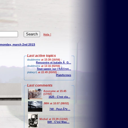
Help !
monday, march 2nd 2015
Last active topics
doublmetre
at 15:39 (16/04) :
Rencontre et balade Ã G...
doublmetre
at 13:16 (02/04) :
Tout savoir sur l'AÃ©rot...
plabeyr1
at 22:49 (03/02) :
Plateformes
Last comments
Anonyme at 15:45
(17/02) :
1625 - C'est cla...
JMH at 10:07 (08/02)
:
740 - Peut-Ãªtr...
Michel at 15:29 (11/02) :
849 - C'est Mau...