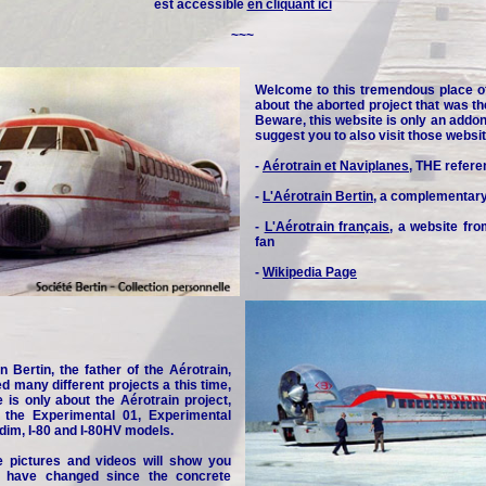
est accessible
en cliquant ici
~~~
Welcome to this tremendous place o
about the aborted project that was th
Beware, this website is only an addon 
suggest you to also visit those websit
-
Aérotrain et Naviplanes
, THE refere
-
L'Aérotrain Bertin
, a complementar
-
L'Aérotrain français
, a website fr
fan
-
Wikipedia Page
n Bertin, the father of the Aérotrain,
d many different projects a this time,
e is only about the Aérotrain project,
y the Experimental 01, Experimental
idim, I-80 and I-80HV models.
e pictures and videos will show you
 have changed since the concrete