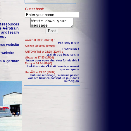
Guest book
f resources
e Aérotrain.
and I really
es :
xavier at 09:01 (07/10) :
trop sexy le site
nce website
Alonzo at 09:00 (07/10) :
TROP BIEN !
ANTONYTAI at 18:28 (22/04) :
y website
Wallah trop beau se site
elbazo at 17:55 (27/10) :
om a german
bravo pour votre site, c'est formidable !
Roby at 14:34 (07/05) :
L'aÃ©ro train s'Ã©tait l'avenir,vivement
que sa reparte
HervÃ© at 21:37 (03/02) :
Sublime reportage, j'aimerais passer
voir ces lieux en passant un jour dans
la rÃ©gion