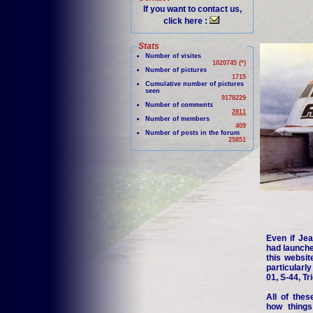
If you want to contact us,
click here :
Stats
Number of visites
1020745 (*)
Number of pictures
1715
Cumulative number of pictures
seen
9178229
Number of comments
2811
Number of members
409
Number of posts in the forum
25851
Even if Jea
had launche
this websit
particularl
01, S-44, Tr
All of thes
how things