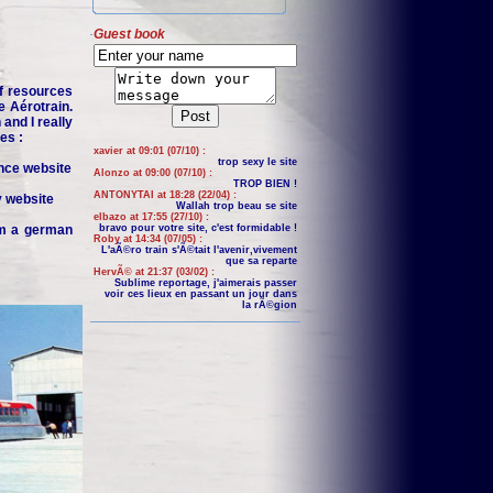
Guest book
f resources
e Aérotrain.
and I really
es :
xavier at 09:01 (07/10) :
trop sexy le site
nce website
Alonzo at 09:00 (07/10) :
TROP BIEN !
ANTONYTAI at 18:28 (22/04) :
y website
Wallah trop beau se site
elbazo at 17:55 (27/10) :
om a german
bravo pour votre site, c'est formidable !
Roby at 14:34 (07/05) :
L'aÃ©ro train s'Ã©tait l'avenir,vivement
que sa reparte
HervÃ© at 21:37 (03/02) :
Sublime reportage, j'aimerais passer
voir ces lieux en passant un jour dans
la rÃ©gion