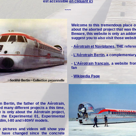
est accessible
en cliquant ici
~~~
Welcome to this tremendous place o
about the aborted project that was th
Beware, this website is only an addon 
suggest you to also visit those websit
-
Aérotrain et Naviplanes
, THE refere
-
L'Aérotrain Bertin
, a complementar
-
L'Aérotrain français
, a website fr
fan
-
Wikipedia Page
n Bertin, the father of the Aérotrain,
d many different projects a this time,
e is only about the Aérotrain project,
y the Experimental 01, Experimental
idim, I-80 and I-80HV models.
e pictures and videos will show you
 have changed since the concrete