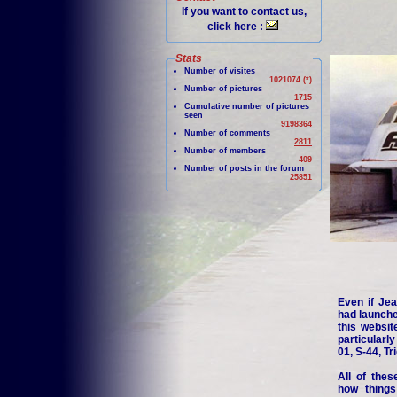
If you want to contact us,
click here :
Stats
Number of visites
1021074 (*)
Number of pictures
1715
Cumulative number of pictures
seen
9198364
Number of comments
2811
Number of members
409
Number of posts in the forum
25851
Even if Jea
had launche
this websit
particularl
01, S-44, Tr
All of thes
how things