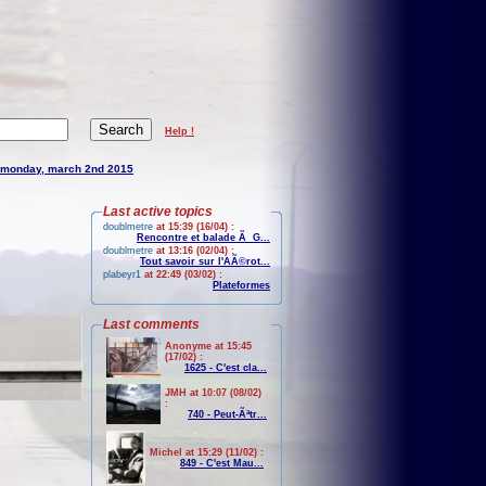
Help !
monday, march 2nd 2015
Last active topics
doublmetre
at 15:39 (16/04) :
Rencontre et balade Ã G...
doublmetre
at 13:16 (02/04) :
Tout savoir sur l'AÃ©rot...
plabeyr1
at 22:49 (03/02) :
Plateformes
Last comments
Anonyme at 15:45
(17/02) :
1625 - C'est cla...
JMH at 10:07 (08/02)
:
740 - Peut-Ãªtr...
Michel at 15:29 (11/02) :
849 - C'est Mau...