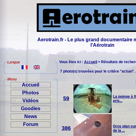
Aerotrain.fr - Le plus grand documentaire 
l'Aérotrain
Vous êtes ici :
Accueil
> Résultats de reche
Langue
7 photo(s) trouvées pour le critère "actuel".
Menu
Accueil
Photos
La pompe à fi
59
Vidéos
pris...
Goodies
News
Forum
Gros plan sur
386
de la ...