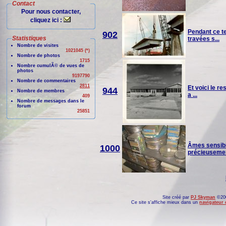
Contact
Pour nous contacter,
cliquez ici :
Pendant ce te
902
Statistiques
travées s...
Nombre de visites
1021045 (*)
Nombre de photos
1715
Nombre cumulÃ© de vues de
photos
9197790
Nombre de commentaires
2811
Et voici le r
944
Nombre de membres
a ...
409
Nombre de messages dans le
forum
25851
Âmes sensible
1000
précieusement
Site créé par
PJ Skyman
©200
Ce site s'affiche mieux dans un
navigateur