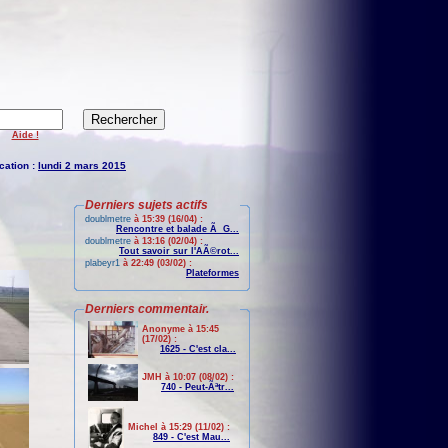
Aide !
cation :
lundi 2 mars 2015
Derniers sujets actifs
doublmetre
à 15:39 (16/04) :
Rencontre et balade Ã G...
doublmetre
à 13:16 (02/04) :
Tout savoir sur l'AÃ©rot...
plabeyr1
à 22:49 (03/02) :
Plateformes
Derniers commentair.
Anonyme à 15:45
(17/02) :
1625 - C'est cla...
JMH à 10:07 (08/02) :
740 - Peut-Ãªtr...
Michel à 15:29 (11/02) :
849 - C'est Mau...