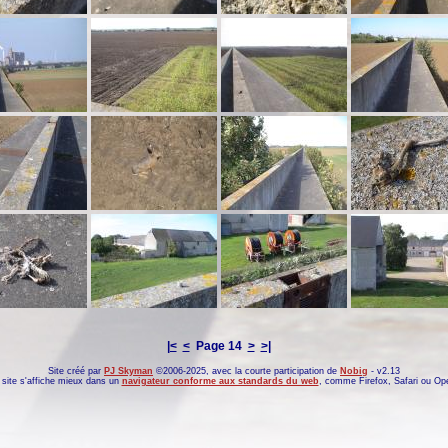
|<
<
Page 14
>
>|
Site créé par
PJ Skyman
©2006-2025, avec la courte participation de
Nobig
- v2.13
site s'affiche mieux dans un
navigateur conforme aux standards du web
, comme
Firefox
,
Safari
ou
Op