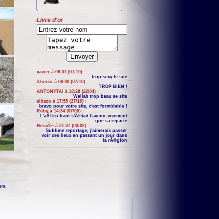
Livre d'or
xavier à 09:01 (07/10) :
trop sexy le site
Alonzo à 09:00 (07/10) :
TROP BIEN !
ANTONYTAI à 18:28 (22/04) :
Wallah trop beau se site
elbazo à 17:55 (27/10) :
bravo pour votre site, c'est formidable !
Roby à 14:34 (07/05) :
L'aÃ©ro train s'Ã©tait l'avenir,vivement
que sa reparte
HervÃ© à 21:37 (03/02) :
Sublime reportage, j'aimerais passer
voir ces lieux en passant un jour dans
la rÃ©gion
era
.