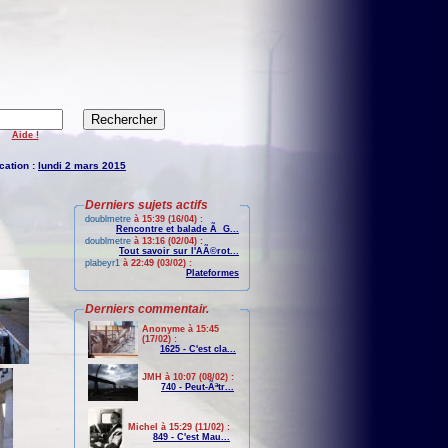
Aide !
cation :
lundi 2 mars 2015
Derniers sujets actifs
doublmetre
à 15:39 (16/04) :
Rencontre et balade Ã G...
doublmetre
à 13:16 (02/04) :
Tout savoir sur l'AÃ©rot...
plabeyr1
à 22:49 (03/02) :
Plateformes
Derniers commentair.
Anonyme à 15:45
(17/02) :
1625 - C'est cla...
JMH à 10:07 (08/02) :
740 - Peut-Ãªtr...
Michel à 15:29 (11/02) :
849 - C'est Mau...