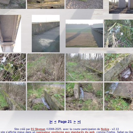
|<
<
Page 21
>
>|
Site créé par
PJ Skyman
©2006-2025, avec la courte participation de
Nobig
- v2.13
site s'affiche mieux dans un
navigateur conforme aux standards du web
, comme
Firefox
,
Safari
ou
Op