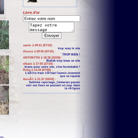
Livre d'or
xavier à 09:01 (07/10) :
trop sexy le site
Alonzo à 09:00 (07/10) :
TROP BIEN !
ANTONYTAI à 18:28 (22/04) :
Wallah trop beau se site
elbazo à 17:55 (27/10) :
bravo pour votre site, c'est formidable !
Roby à 14:34 (07/05) :
L'aÃ©ro train s'Ã©tait l'avenir,vivement
que sa reparte
HervÃ© à 21:37 (03/02) :
Sublime reportage, j'aimerais passer
voir ces lieux en passant un jour dans
la rÃ©gion
era
.