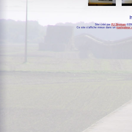
|
Site créé par
PJ Skyman
©200
Ce site s'affiche mieux dans un
navigateur