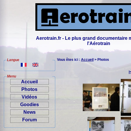
Aerotrain.fr - Le plus grand documentaire 
l'Aérotrain
Vous êtes ici :
Accueil
> Photos
Langue
|
Menu
Accueil
Photos
Vidéos
Goodies
News
Forum