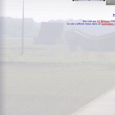
|
Site créé par
PJ Skyman
©200
Ce site s'affiche mieux dans un
navigateur