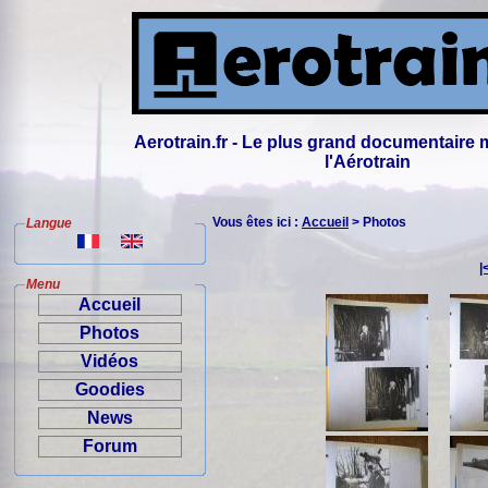
Aerotrain.fr - Le plus grand documentaire 
l'Aérotrain
Vous êtes ici :
Accueil
> Photos
Langue
|
Menu
Accueil
Photos
Vidéos
Goodies
News
Forum