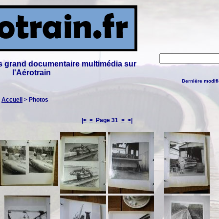
lus grand documentaire multimédia sur
l'Aérotrain
Dernière modifi
:
Accueil
> Photos
|<
<
Page 31
>
>|