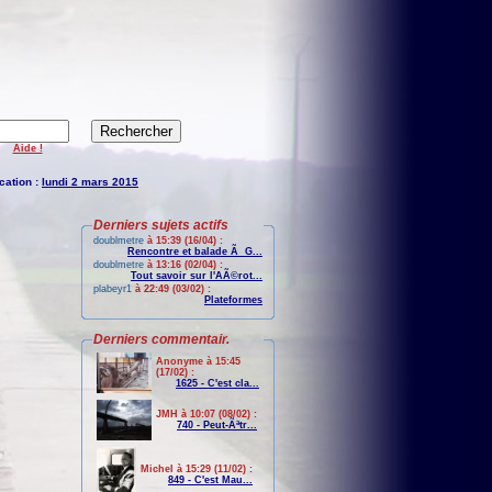
Aide !
cation :
lundi 2 mars 2015
Derniers sujets actifs
doublmetre
à 15:39 (16/04) :
Rencontre et balade Ã G...
doublmetre
à 13:16 (02/04) :
Tout savoir sur l'AÃ©rot...
plabeyr1
à 22:49 (03/02) :
Plateformes
Derniers commentair.
Anonyme à 15:45
(17/02) :
1625 - C'est cla...
JMH à 10:07 (08/02) :
740 - Peut-Ãªtr...
Michel à 15:29 (11/02) :
849 - C'est Mau...