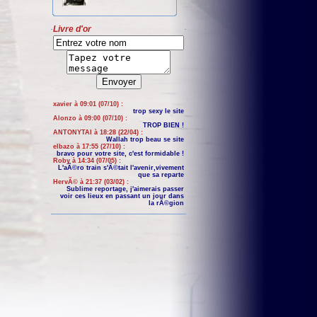
Livre d'or
xavier à 09:01 (07/10) :
trop sexy le site
Alonzo à 09:00 (07/10) :
TROP BIEN !
ANTONYTAI à 18:28 (22/04) :
Wallah trop beau se site
elbazo à 17:55 (27/10) :
bravo pour votre site, c'est formidable !
Roby à 14:34 (07/05) :
L'aÃ©ro train s'Ã©tait l'avenir,vivement
que sa reparte
HervÃ© à 21:37 (03/02) :
Sublime reportage, j'aimerais passer
voir ces lieux en passant un jour dans
la rÃ©gion