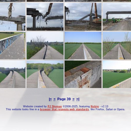
|<
<
Page 39
>
>|
Website created by
PJ Skyman
©2006-2025, featuring
Nobig
- v2.13
This website looks fine in a
browser that respects web standards
, like
Firefox
,
Safari
or
Opera
.