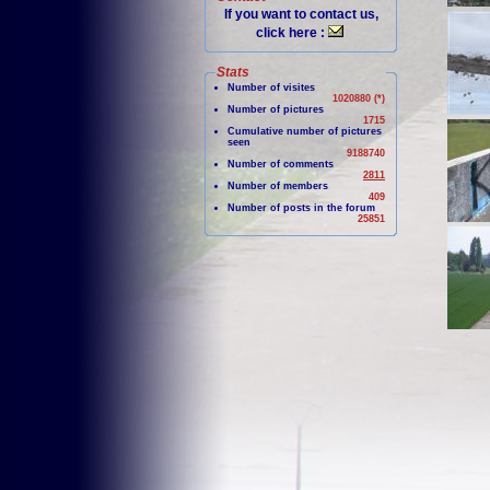
If you want to contact us,
click here :
Stats
Number of visites
1020880 (*)
Number of pictures
1715
Cumulative number of pictures
seen
9188740
Number of comments
2811
Number of members
409
Number of posts in the forum
25851