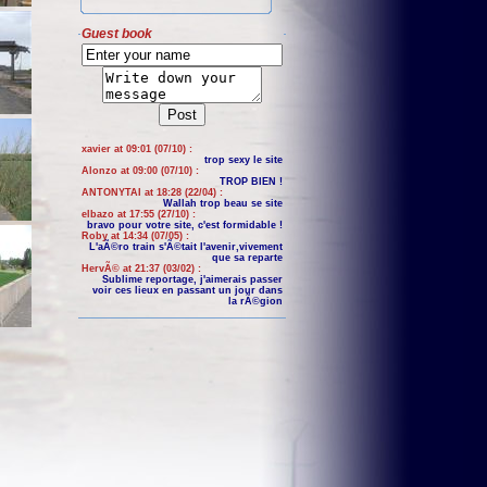
Guest book
xavier at 09:01 (07/10) :
trop sexy le site
Alonzo at 09:00 (07/10) :
TROP BIEN !
ANTONYTAI at 18:28 (22/04) :
Wallah trop beau se site
elbazo at 17:55 (27/10) :
bravo pour votre site, c'est formidable !
Roby at 14:34 (07/05) :
L'aÃ©ro train s'Ã©tait l'avenir,vivement
que sa reparte
HervÃ© at 21:37 (03/02) :
Sublime reportage, j'aimerais passer
voir ces lieux en passant un jour dans
la rÃ©gion