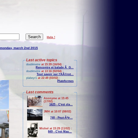
Help !
monday, march 2nd 2015
Last active topics
doublmetre
at 15:39 (16/04) :
Rencontre et balade Ã G...
doublmetre
at 13:16 (02/04) :
Tout savoir sur l'AÃ©rot...
plabeyr1
at 22:49 (03/02) :
Plateformes
Last comments
Anonyme at 15:45
(17/02) :
1625 - C'est cla...
JMH at 10:07 (08/02)
:
740 - Peut-Ãªtr...
Michel at 15:29 (11/02) :
849 - C'est Mau...