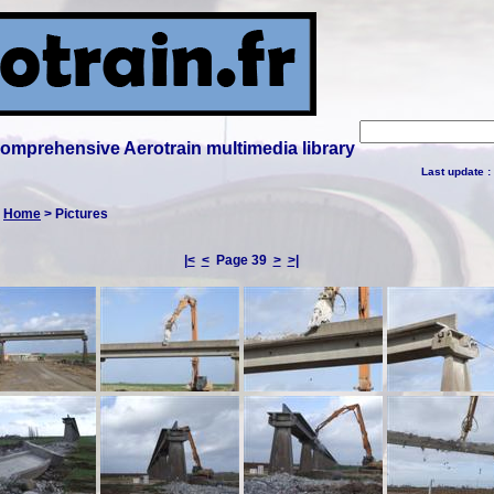
 comprehensive Aerotrain multimedia library
Last update :
:
Home
> Pictures
|<
<
Page 39
>
>|