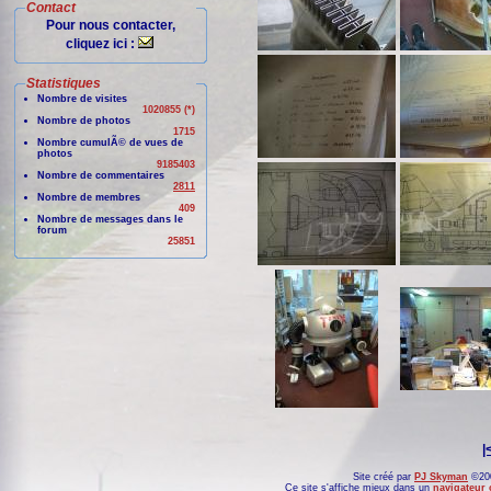
Contact
Pour nous contacter,
cliquez ici :
Statistiques
Nombre de visites
1020855 (*)
Nombre de photos
1715
Nombre cumulÃ© de vues de
photos
9185403
Nombre de commentaires
2811
Nombre de membres
409
Nombre de messages dans le
forum
25851
|
Site créé par
PJ Skyman
©200
Ce site s'affiche mieux dans un
navigateur