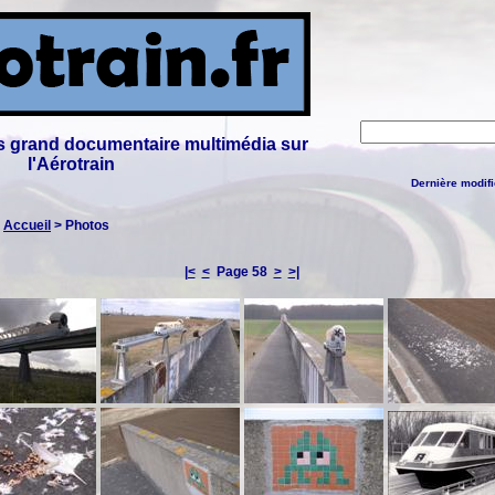
lus grand documentaire multimédia sur
l'Aérotrain
Dernière modifi
:
Accueil
> Photos
|<
<
Page 58
>
>|