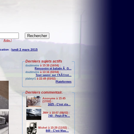
Aide !
cation :
lundi 2 mars 2015
Derniers sujets actifs
doublmetre
à 15:39 (16/04) :
Rencontre et balade Ã G...
doublmetre
à 13:16 (02/04) :
Tout savoir sur l'AÃ©rot...
plabeyr1
à 22:49 (03/02) :
Plateformes
Derniers commentair.
Anonyme à 15:45
(17/02) :
1625 - C'est cla...
JMH à 10:07 (08/02) :
740 - Peut-Ãªtr...
Michel à 15:29 (11/02) :
849 - C'est Mau...