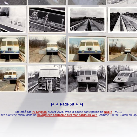
|<
<
Page 58
>
>|
Site créé par
PJ Skyman
©2006-2025, avec la courte participation de
Nobig
- v2.13
site s'affiche mieux dans un
navigateur conforme aux standards du web
, comme
Firefox
,
Safari
ou
Op