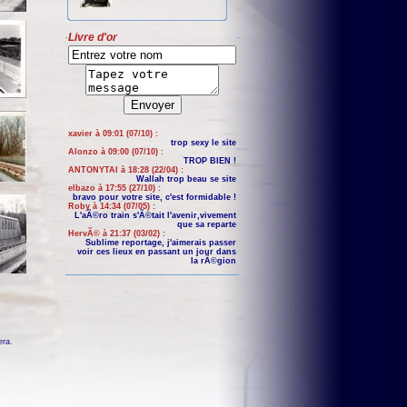
Livre d'or
xavier à 09:01 (07/10) :
trop sexy le site
Alonzo à 09:00 (07/10) :
TROP BIEN !
ANTONYTAI à 18:28 (22/04) :
Wallah trop beau se site
elbazo à 17:55 (27/10) :
bravo pour votre site, c'est formidable !
Roby à 14:34 (07/05) :
L'aÃ©ro train s'Ã©tait l'avenir,vivement
que sa reparte
HervÃ© à 21:37 (03/02) :
Sublime reportage, j'aimerais passer
voir ces lieux en passant un jour dans
la rÃ©gion
era
.