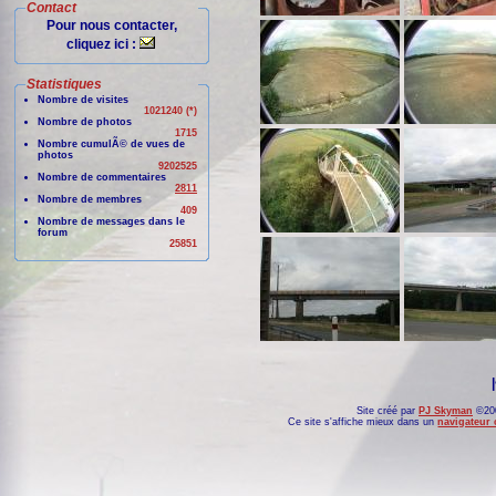
Contact
Pour nous contacter,
cliquez ici :
Statistiques
Nombre de visites
1021240 (*)
Nombre de photos
1715
Nombre cumulÃ© de vues de
photos
9202525
Nombre de commentaires
2811
Nombre de membres
409
Nombre de messages dans le
forum
25851
Site créé par
PJ Skyman
©200
Ce site s'affiche mieux dans un
navigateur