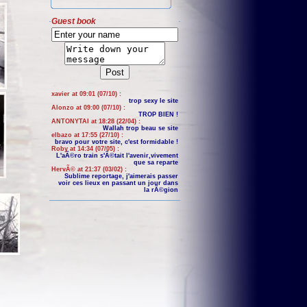
Guest book
xavier at 09:01 (07/10) :
trop sexy le site
Alonzo at 09:00 (07/10) :
TROP BIEN !
ANTONYTAI at 18:28 (22/04) :
Wallah trop beau se site
elbazo at 17:55 (27/10) :
bravo pour votre site, c'est formidable !
Roby at 14:34 (07/05) :
L'aÃ©ro train s'Ã©tait l'avenir,vivement
que sa reparte
HervÃ© at 21:37 (03/02) :
Sublime reportage, j'aimerais passer
voir ces lieux en passant un jour dans
la rÃ©gion