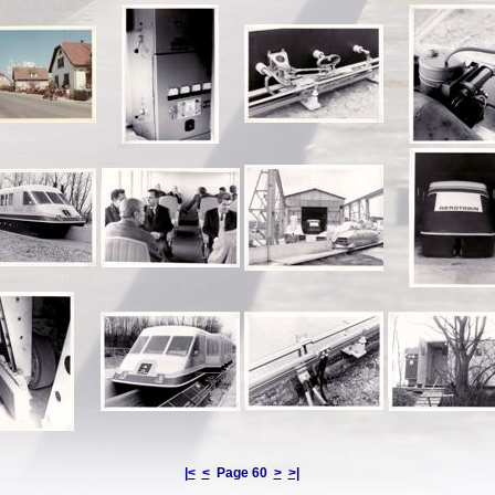
|<
<
Page 60
>
>|