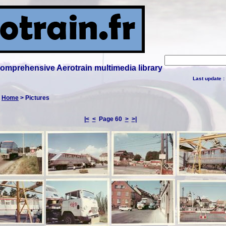
 comprehensive Aerotrain multimedia library
Last update :
:
Home
> Pictures
|<
<
Page 60
>
>|