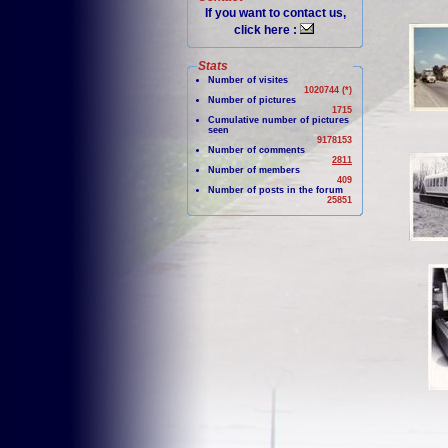
If you want to contact us,
click here :
Stats
Number of visites
1020744 (*)
Number of pictures
1715
Cumulative number of pictures
seen
9178153
Number of comments
2811
Number of members
409
Number of posts in the forum
25851