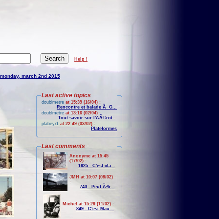
Help !
monday, march 2nd 2015
Last active topics
doublmetre
at 15:39 (16/04) :
Rencontre et balade Ã G...
doublmetre
at 13:16 (02/04) :
Tout savoir sur l'AÃ©rot...
plabeyr1
at 22:49 (03/02) :
Plateformes
Last comments
Anonyme at 15:45
(17/02) :
1625 - C'est cla...
JMH at 10:07 (08/02)
:
740 - Peut-Ãªtr...
Michel at 15:29 (11/02) :
849 - C'est Mau...