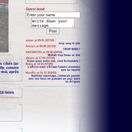
Guest book
xavier at 09:01 (07/10) :
trop sexy le site
Alonzo at 09:00 (07/10) :
TROP BIEN !
ANTONYTAI at 18:28 (22/04) :
Wallah trop beau se site
elbazo at 17:55 (27/10) :
bravo pour votre site, c'est formidable !
s côtés (ai-
Roby at 14:34 (07/05) :
L'aÃ©ro train s'Ã©tait l'avenir,vivement
illy, comme
que sa reparte
r moi, après
HervÃ© at 21:37 (03/02) :
Sublime reportage, j'aimerais passer
voir ces lieux en passant un jour dans
la rÃ©gion
18 times