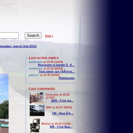
Help !
monday, march 2nd 2015
Last active topics
doublmetre
at 15:39 (16/04) :
Rencontre et balade Ã G...
doublmetre
at 13:16 (02/04) :
Tout savoir sur l'AÃ©rot...
plabeyr1
at 22:49 (03/02) :
Plateformes
Last comments
Anonyme at 15:45
(17/02) :
1625 - C'est cla...
JMH at 10:07 (08/02)
:
740 - Peut-Ãªtr...
Michel at 15:29 (11/02) :
849 - C'est Mau...