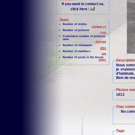
If you want to contact us,
click here :
Stats
Number of visites
1020866 (*)
Number of pictures
1715
Cumulative number of pictures
seen
9187093
Number of comments
2811
Number of members
409
Number of posts in the forum
Descriptio
25851
Nous sommes
je vraimen
d'habitude
8km de marc
Picture nu
1013
Your comm
No comm
Tags