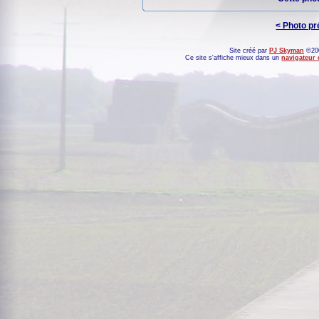
< Photo p
Site créé par
PJ Skyman
©200
Ce site s'affiche mieux dans un
navigateur