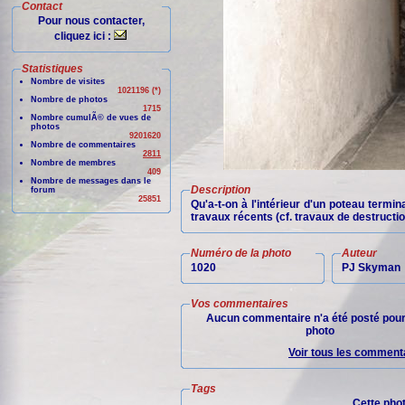
Contact
Pour nous contacter,
cliquez ici :
Statistiques
Nombre de visites
1021196 (*)
Nombre de photos
1715
Nombre cumulÃ© de vues de
photos
9201620
Nombre de commentaires
2811
Nombre de membres
409
Nombre de messages dans le
Description
forum
25851
Qu'a-t-on à l'intérieur d'un poteau termi
travaux récents (cf. travaux de destructio
Numéro de la photo
Auteur
1020
PJ Skyman
Vos commentaires
Aucun commentaire n'a été posté pour
photo
Voir tous les commenta
Tags
Cette pho