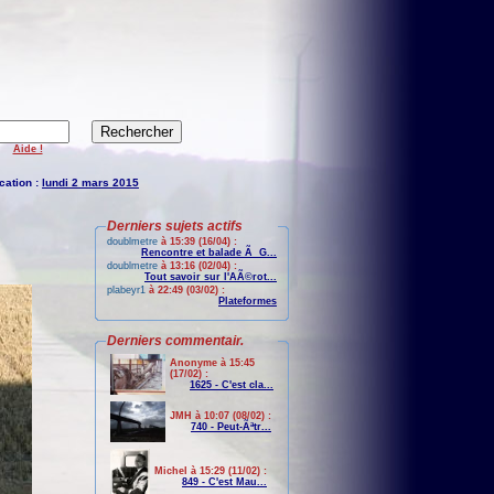
Aide !
cation :
lundi 2 mars 2015
Derniers sujets actifs
doublmetre
à 15:39 (16/04) :
Rencontre et balade Ã G...
doublmetre
à 13:16 (02/04) :
Tout savoir sur l'AÃ©rot...
plabeyr1
à 22:49 (03/02) :
Plateformes
Derniers commentair.
Anonyme à 15:45
(17/02) :
1625 - C'est cla...
JMH à 10:07 (08/02) :
740 - Peut-Ãªtr...
Michel à 15:29 (11/02) :
849 - C'est Mau...