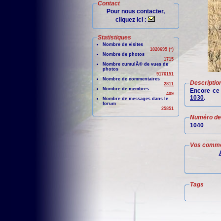
Contact
Pour nous contacter,
cliquez ici :
Statistiques
Nombre de visites
1020695 (*)
Nombre de photos
1715
Nombre cumulÃ© de vues de
photos
9176151
Nombre de commentaires
Descriptio
2811
Nombre de membres
Encore ce
409
1030
.
Nombre de messages dans le
forum
25851
Numéro de 
1040
Vos comme
Tags