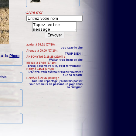
Livre d'or
xavier à 09:01 (07/10) :
trop sexy le site
Alonzo à 09:00 (07/10) :
TROP BIEN !
 à la
Photo
ANTONYTAI à 18:28 (22/04) :
Wallah trop beau se site
elbazo à 17:55 (27/10) :
bravo pour votre site, c'est formidable !
Roby à 14:34 (07/05) :
L'aÃ©ro train s'Ã©tait l'avenir,vivement
que sa reparte
fois
HervÃ© à 21:37 (03/02) :
Sublime reportage, j'aimerais passer
voir ces lieux en passant un jour dans
la rÃ©gion