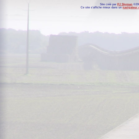
Site créé par
PJ Skyman
©200
Ce site s'affiche mieux dans un
navigateur