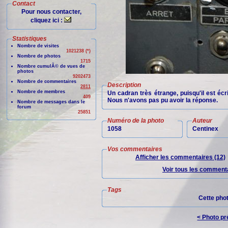
Contact
Pour nous contacter,
cliquez ici :
Statistiques
Nombre de visites
1021238 (*)
Nombre de photos
1715
Nombre cumulÃ© de vues de
photos
9202473
Nombre de commentaires
Description
2811
Nombre de membres
Un cadran très étrange, puisqu'il est écr
409
Nous n'avons pas pu avoir la réponse.
Nombre de messages dans le
forum
25851
Numéro de la photo
Auteur
1058
Centinex
Vos commentaires
Afficher les commentaires (12)
Voir tous les commenta
Tags
Cette pho
< Photo p