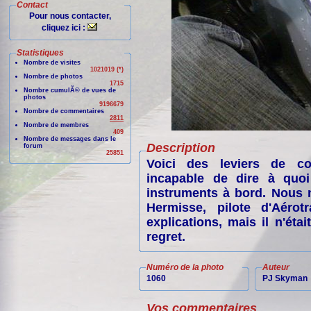
Contact
Pour nous contacter,
cliquez ici :
Statistiques
Nombre de visites
1021019 (*)
Nombre de photos
1715
Nombre cumulÃ© de vues de
photos
9196679
Nombre de commentaires
2811
Nombre de membres
409
Nombre de messages dans le
Description
forum
25851
Voici des leviers de c
incapable de dire à quoi
instruments à bord. Nous 
Hermisse, pilote d'Aéro
explications, mais il n'éta
regret.
Numéro de la photo
Auteur
1060
PJ Skyman
Vos commentaires