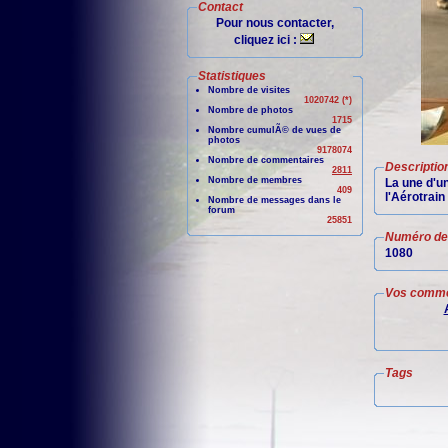
Contact
Pour nous contacter,
cliquez ici :
Statistiques
Nombre de visites
1020742 (*)
Nombre de photos
1715
Nombre cumulÃ© de vues de
photos
9178074
Nombre de commentaires
Descriptio
2811
Nombre de membres
La une d'u
409
l'Aérotrain
Nombre de messages dans le
forum
25851
Numéro de 
1080
Vos comme
Tags