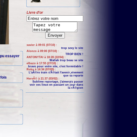
Livre d'or
xavier à 09:01 (07/10) :
trop sexy le site
Alonzo à 09:00 (07/10) :
TROP BIEN !
a pu essayer
ANTONYTAI à 18:28 (22/04) :
Wallah trop beau se site
elbazo à 17:55 (27/10) :
bravo pour votre site, c'est formidable !
Roby à 14:34 (07/05) :
L'aÃ©ro train s'Ã©tait l'avenir,vivement
que sa reparte
fois
HervÃ© à 21:37 (03/02) :
Sublime reportage, j'aimerais passer
voir ces lieux en passant un jour dans
la rÃ©gion