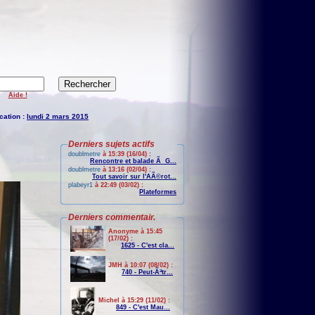
Aide !
cation :
lundi 2 mars 2015
Derniers sujets actifs
doublmetre
à 15:39 (16/04) :
Rencontre et balade Ã G...
doublmetre
à 13:16 (02/04) :
Tout savoir sur l'AÃ©rot...
plabeyr1
à 22:49 (03/02) :
Plateformes
Derniers commentair.
Anonyme à 15:45
(17/02) :
1625 - C'est cla...
JMH à 10:07 (08/02) :
740 - Peut-Ãªtr...
Michel à 15:29 (11/02) :
849 - C'est Mau...