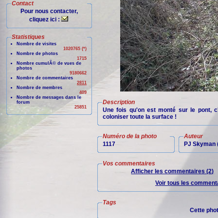
Contact
Pour nous contacter,
cliquez ici :
Statistiques
Nombre de visites
1020765 (*)
Nombre de photos
1715
Nombre cumulÃ© de vues de
photos
9180662
Nombre de commentaires
2811
Nombre de membres
409
Nombre de messages dans le
Description
forum
25851
Une fois qu'on est monté sur le pont, c
coloniser toute la surface !
Numéro de la photo
Auteur
1117
PJ Skyman (
Vos commentaires
Afficher les commentaires (2)
Voir tous les commenta
Tags
Cette pho