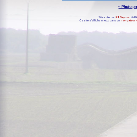
< Photo p
Site créé par
PJ Skyman
©200
Ce site s'affiche mieux dans un
navigateur