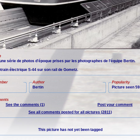
n
ne série de photos d'époque prises par les photographes de l'équipe Bertin.
otrain électrique S-44 sur son rail de Gometz.
mber
Author
Popularity
Bertin
Picture seen 59
ents
See the comments (1)
Post your comment
See all comments posted for all pictures (2811)
This picture has not yet been tagged