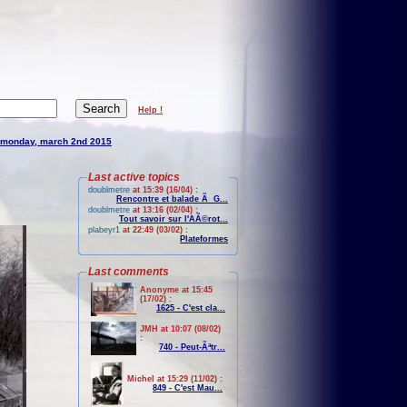
Help !
monday, march 2nd 2015
Last active topics
doublmetre
at 15:39 (16/04) :
Rencontre et balade Ã G...
doublmetre
at 13:16 (02/04) :
Tout savoir sur l'AÃ©rot...
plabeyr1
at 22:49 (03/02) :
Plateformes
Last comments
Anonyme at 15:45
(17/02) :
1625 - C'est cla...
JMH at 10:07 (08/02)
:
740 - Peut-Ãªtr...
Michel at 15:29 (11/02) :
849 - C'est Mau...