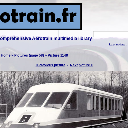
 comprehensive Aerotrain multimedia library
Last update :
:
Home
>
Pictures (page 58)
> Picture 1148
< Previous picture
-
Next picture >