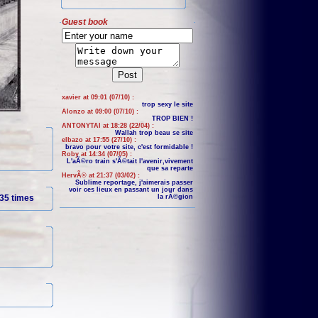
Guest book
xavier at 09:01 (07/10) :
trop sexy le site
Alonzo at 09:00 (07/10) :
TROP BIEN !
ANTONYTAI at 18:28 (22/04) :
Wallah trop beau se site
elbazo at 17:55 (27/10) :
bravo pour votre site, c'est formidable !
Roby at 14:34 (07/05) :
L'aÃ©ro train s'Ã©tait l'avenir,vivement
que sa reparte
HervÃ© at 21:37 (03/02) :
Sublime reportage, j'aimerais passer
voir ces lieux en passant un jour dans
35 times
la rÃ©gion