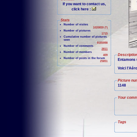
If you want to contact us,
click here :
Stats
Number of visites
1020859 (*)
Number of pictures
1715
Cumulative number of pictures
seen
9185998
Number of comments
2811
Number of members
Descriptio
409
Number of posts in the forum
Entamons u
25851
Voici l'Aér
Picture nu
1148
Your comm
Tags