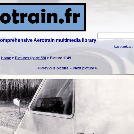
 comprehensive Aerotrain multimedia library
Last update :
:
Home
>
Pictures (page 58)
> Picture 1149
< Previous picture
-
Next picture >