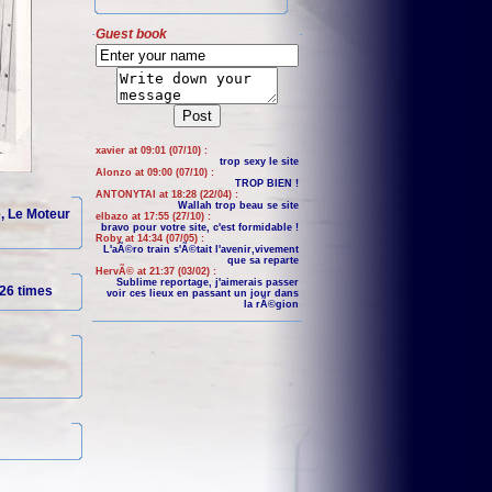
Guest book
xavier at 09:01 (07/10) :
trop sexy le site
Alonzo at 09:00 (07/10) :
TROP BIEN !
ANTONYTAI at 18:28 (22/04) :
Wallah trop beau se site
e, Le Moteur
elbazo at 17:55 (27/10) :
bravo pour votre site, c'est formidable !
Roby at 14:34 (07/05) :
L'aÃ©ro train s'Ã©tait l'avenir,vivement
que sa reparte
HervÃ© at 21:37 (03/02) :
Sublime reportage, j'aimerais passer
26 times
voir ces lieux en passant un jour dans
la rÃ©gion