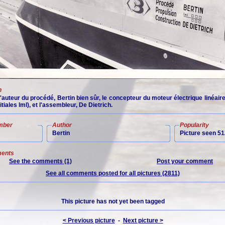
n
 l'auteur du procédé, Bertin bien sûr, le concepteur du moteur électrique linéair
itiales lml), et l'assembleur, De Dietrich.
mber
Author
Popularity
Bertin
Picture seen 51
ents
See the comments (1)
Post your comment
See all comments posted for all pictures (2811)
This picture has not yet been tagged
< Previous picture
-
Next picture >