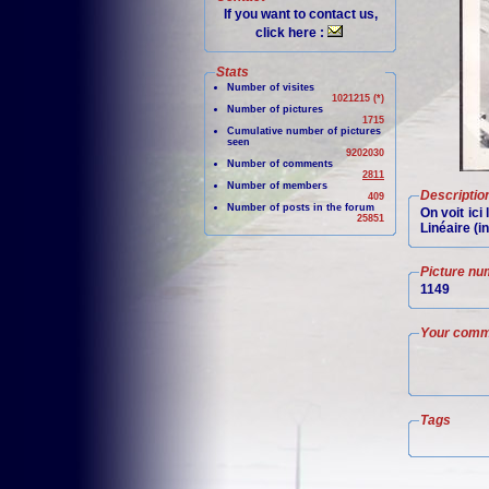
If you want to contact us,
click here :
Stats
Number of visites
1021215 (*)
Number of pictures
1715
Cumulative number of pictures
seen
9202030
Number of comments
2811
Number of members
Descriptio
409
Number of posts in the forum
On voit ici
25851
Linéaire (in
Picture nu
1149
Your comm
Tags