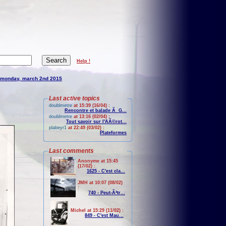
Help !
monday, march 2nd 2015
Last active topics
doublmetre
at 15:39 (16/04) :
Rencontre et balade Ã G...
doublmetre
at 13:16 (02/04) :
Tout savoir sur l'AÃ©rot...
plabeyr1
at 22:49 (03/02) :
Plateformes
Last comments
Anonyme at 15:45
(17/02) :
1625 - C'est cla...
JMH at 10:07 (08/02)
:
740 - Peut-Ãªtr...
Michel at 15:29 (11/02) :
849 - C'est Mau...