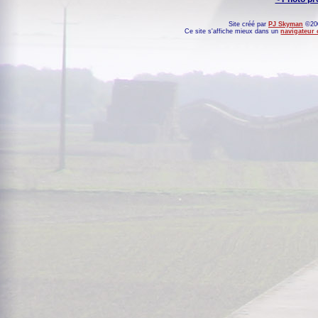
Site créé par
PJ Skyman
©200
Ce site s'affiche mieux dans un
navigateur