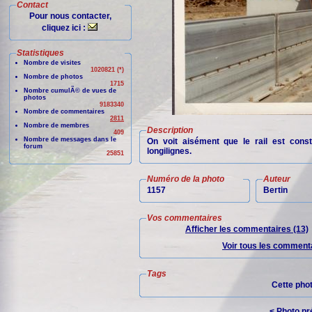
Contact
Pour nous contacter,
cliquez ici :
Statistiques
Nombre de visites
1020821 (*)
Nombre de photos
1715
Nombre cumulÃ© de vues de
photos
9183340
Nombre de commentaires
2811
Nombre de membres
Description
409
Nombre de messages dans le
On voit aisément que le rail est cons
forum
longilignes.
25851
Numéro de la photo
Auteur
1157
Bertin
Vos commentaires
Afficher les commentaires (13)
Voir tous les commenta
Tags
Cette pho
< Photo p