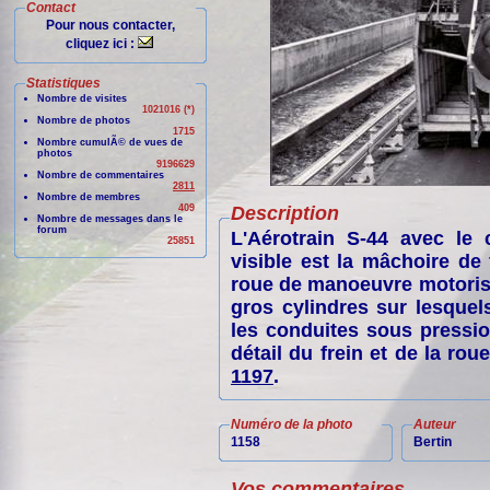
Contact
Pour nous contacter,
cliquez ici :
Statistiques
Nombre de visites
1021016 (*)
Nombre de photos
1715
Nombre cumulÃ© de vues de
photos
9196629
Nombre de commentaires
2811
Nombre de membres
409
Description
Nombre de messages dans le
forum
L'Aérotrain S-44 avec le c
25851
visible est la mâchoire de 
roue de manoeuvre motoris
gros cylindres sur lesquel
les conduites sous pressio
détail du frein et de la ro
1197
.
Numéro de la photo
Auteur
1158
Bertin
Vos commentaires