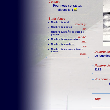
Contact
Pour nous contacter,
cliquez ici :
Statistiques
Nombre de visites
1020708 (*)
Nombre de photos
1715
Nombre cumulÃ© de vues de
photos
9176824
Nombre de commentaires
2811
Nombre de membres
409
Nombre de messages dans le
Descriptio
forum
25851
Le logo des
Numéro de 
1172
Vos comme
Tags