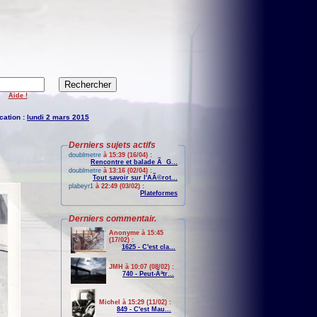
Aide !
cation :
lundi 2 mars 2015
Derniers sujets actifs
doublmetre
à 15:39 (16/04) :
Rencontre et balade Ã G...
doublmetre
à 13:16 (02/04) :
Tout savoir sur l'AÃ©rot...
plabeyr1
à 22:49 (03/02) :
Plateformes
Derniers commentair.
Anonyme à 15:45
(17/02) :
1625 - C'est cla...
JMH à 10:07 (08/02) :
740 - Peut-Ãªtr...
Michel à 15:29 (11/02) :
849 - C'est Mau...