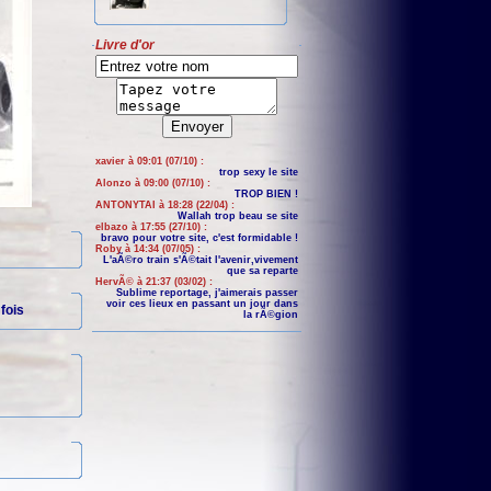
Livre d'or
xavier à 09:01 (07/10) :
trop sexy le site
Alonzo à 09:00 (07/10) :
TROP BIEN !
ANTONYTAI à 18:28 (22/04) :
Wallah trop beau se site
elbazo à 17:55 (27/10) :
bravo pour votre site, c'est formidable !
Roby à 14:34 (07/05) :
L'aÃ©ro train s'Ã©tait l'avenir,vivement
que sa reparte
HervÃ© à 21:37 (03/02) :
Sublime reportage, j'aimerais passer
voir ces lieux en passant un jour dans
fois
la rÃ©gion