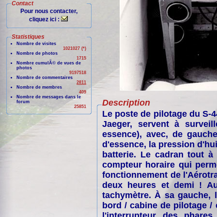
Contact
Pour nous contacter,
cliquez ici :
Statistiques
Nombre de visites
1021027 (*)
Nombre de photos
1715
Nombre cumulÃ© de vues de
photos
9197518
Nombre de commentaires
2811
Nombre de membres
409
Nombre de messages dans le
Description
forum
25851
Le poste de pilotage du S-
Jaeger, servent à surveil
essence), avec, de gauche
d'essence, la pression d'hui
batterie. Le cadran tout 
compteur horaire qui perm
fonctionnement de l'Aérotrai
deux heures et demi ! Au
tachymètre. À sa gauche, 
bord / cabine de pilotage /
l'interrupteur des phares