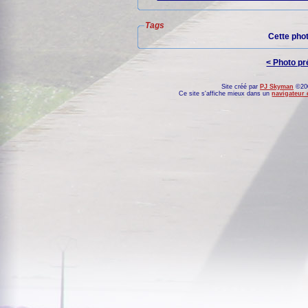
Tags
Cette pho
< Photo p
Site créé par
PJ Skyman
©200
Ce site s'affiche mieux dans un
navigateur