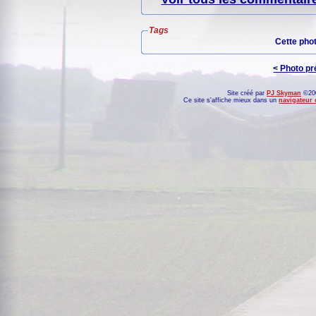
Tags
Cette pho
< Photo p
Site créé par
PJ Skyman
©200
Ce site s'affiche mieux dans un
navigateur