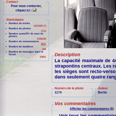
Contact
Pour nous contacter,
cliquez ici :
Statistiques
Nombre de visites
1021005 (*)
Nombre de photos
1715
Nombre cumulÃ© de vues de
photos
9196433
Nombre de commentaires
2811
Nombre de membres
409
Nombre de messages dans le
Description
forum
25851
La capacité maximale de 44
strapontins centraux. Les 
les sièges sont recto-verso
dans seulement quatre rang
Numéro de la photo
Auteur
1174
Bertin
Vos commentaires
Afficher les commentaires (9)
Voir tous les commentaire