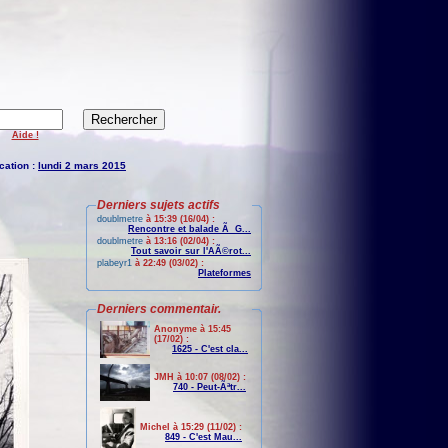
Aide !
cation :
lundi 2 mars 2015
Derniers sujets actifs
doublmetre
à 15:39 (16/04) :
Rencontre et balade Ã G...
doublmetre
à 13:16 (02/04) :
Tout savoir sur l'AÃ©rot...
plabeyr1
à 22:49 (03/02) :
Plateformes
Derniers commentair.
Anonyme à 15:45
(17/02) :
1625 - C'est cla...
JMH à 10:07 (08/02) :
740 - Peut-Ãªtr...
Michel à 15:29 (11/02) :
849 - C'est Mau...