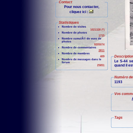
Contact
Pour nous contacter,
cliquez ici :
Statistiques
Nombre de visites
1021328 (*)
Nombre de photos
1715
Nombre cumulÃ© de vues de
photos
9205074
Nombre de commentaires
2811
Nombre de membres
Descriptio
409
Nombre de messages dans le
Le S-44 se
forum
quand il es
25851
Numéro de 
1193
Vos comme
Tags