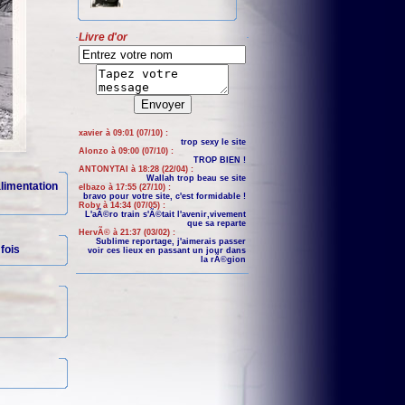
Livre d'or
xavier à 09:01 (07/10) :
trop sexy le site
Alonzo à 09:00 (07/10) :
TROP BIEN !
ANTONYTAI à 18:28 (22/04) :
Wallah trop beau se site
limentation
elbazo à 17:55 (27/10) :
bravo pour votre site, c'est formidable !
Roby à 14:34 (07/05) :
L'aÃ©ro train s'Ã©tait l'avenir,vivement
que sa reparte
HervÃ© à 21:37 (03/02) :
Sublime reportage, j'aimerais passer
fois
voir ces lieux en passant un jour dans
la rÃ©gion