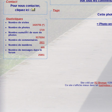
Voir tous les commenta
Contact
Pour nous contacter,
cliquez ici :
Tags
Cette pho
Statistiques
Nombre de visites
< Photo p
1020756 (*)
Nombre de photos
1715
Nombre cumulÃ© de vues de
photos
9179264
Nombre de commentaires
2811
Nombre de membres
409
Nombre de messages dans le
forum
25851
Site créé par
PJ Skyman
©200
Ce site s'affiche mieux dans un
navigateur