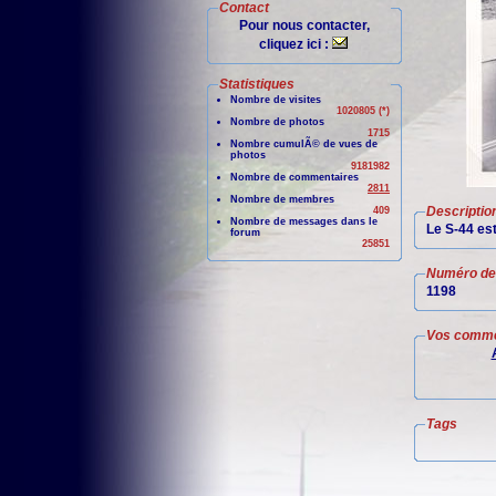
Contact
Pour nous contacter,
cliquez ici :
Statistiques
Nombre de visites
1020805 (*)
Nombre de photos
1715
Nombre cumulÃ© de vues de
photos
9181982
Nombre de commentaires
2811
Nombre de membres
Descriptio
409
Nombre de messages dans le
Le S-44 est
forum
25851
Numéro de 
1198
Vos comme
Tags