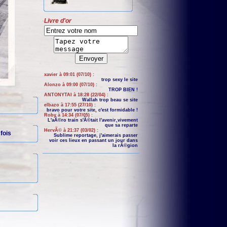
Livre d'or
xavier à 09:01 (07/10) :
trop sexy le site
Alonzo à 09:00 (07/10) :
TROP BIEN !
ANTONYTAI à 18:28 (22/04) :
Wallah trop beau se site
elbazo à 17:55 (27/10) :
bravo pour votre site, c'est formidable !
Roby à 14:34 (07/05) :
L'aÃ©ro train s'Ã©tait l'avenir,vivement
que sa reparte
HervÃ© à 21:37 (03/02) :
fois
Sublime reportage, j'aimerais passer
voir ces lieux en passant un jour dans
la rÃ©gion