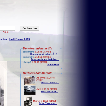
Aide !
cation :
lundi 2 mars 2015
Derniers sujets actifs
doublmetre
à 15:39 (16/04) :
Rencontre et balade Ã G...
doublmetre
à 13:16 (02/04) :
Tout savoir sur l'AÃ©rot...
plabeyr1
à 22:49 (03/02) :
Plateformes
Derniers commentair.
Anonyme à 15:45
(17/02) :
1625 - C'est cla...
JMH à 10:07 (08/02) :
740 - Peut-Ãªtr...
Michel à 15:29 (11/02) :
849 - C'est Mau...