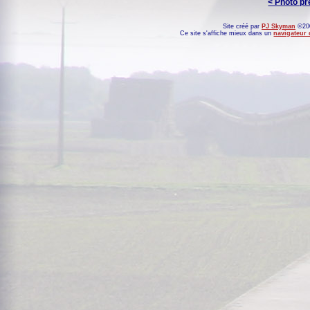
< Photo p
Site créé par
PJ Skyman
©200
Ce site s'affiche mieux dans un
navigateur