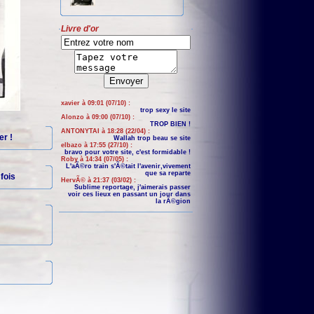
Livre d'or
xavier à 09:01 (07/10) :
trop sexy le site
Alonzo à 09:00 (07/10) :
TROP BIEN !
ANTONYTAI à 18:28 (22/04) :
er !
Wallah trop beau se site
elbazo à 17:55 (27/10) :
bravo pour votre site, c'est formidable !
Roby à 14:34 (07/05) :
L'aÃ©ro train s'Ã©tait l'avenir,vivement
que sa reparte
fois
HervÃ© à 21:37 (03/02) :
Sublime reportage, j'aimerais passer
voir ces lieux en passant un jour dans
la rÃ©gion