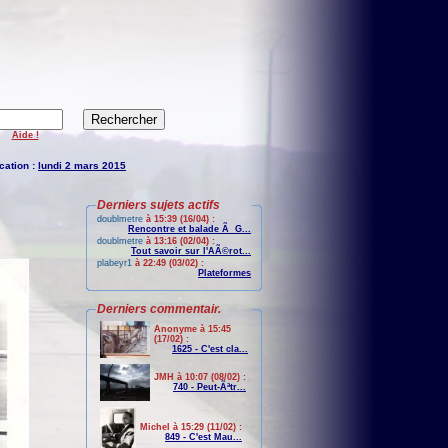
Aide !
cation :
lundi 2 mars 2015
Derniers sujets actifs
doublmetre
à 15:39 (16/04) :
Rencontre et balade Ã G...
doublmetre
à 13:16 (02/04) :
Tout savoir sur l'AÃ©rot...
plabeyr1
à 22:49 (03/02) :
Plateformes
Derniers commentair.
Anonyme à 15:45
(17/02) :
1625 - C'est cla...
JMH à 10:07 (08/02) :
740 - Peut-Ãªtr...
Michel à 15:29 (11/02) :
849 - C'est Mau...