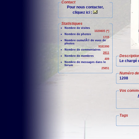
Contact
Pour nous contacter,
cliquez ici :
Statistiques
Nombre de visites
1020805 (*)
Nombre de photos
1715
Nombre cumulÃ© de vues de
photos
9181990
Nombre de commentaires
2811
Descriptio
Nombre de membres
409
Le chargé 
Nombre de messages dans le
forum
25851
Numéro de 
1208
Vos comme
Tags