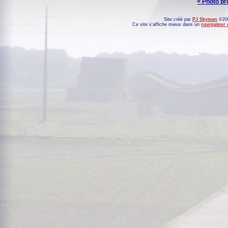
< Photo p
Site créé par
PJ Skyman
©200
Ce site s'affiche mieux dans un
navigateur