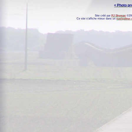
< Photo p
Site créé par
PJ Skyman
©200
Ce site s'affiche mieux dans un
navigateur