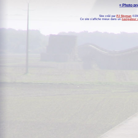
< Photo p
Site créé par
PJ Skyman
©200
Ce site s'affiche mieux dans un
navigateur