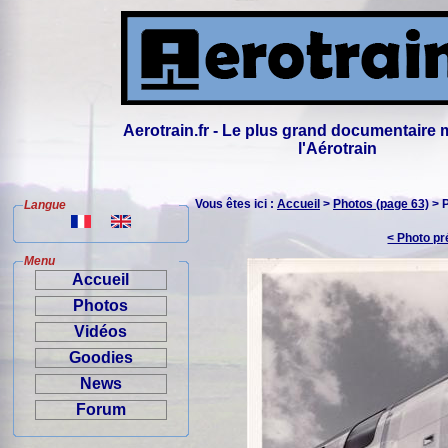
Aerotrain.fr - Le plus grand documentaire 
l'Aérotrain
Vous êtes ici :
Accueil
>
Photos (page 63)
> 
Langue
< Photo p
Menu
Accueil
Photos
Vidéos
Goodies
News
Forum