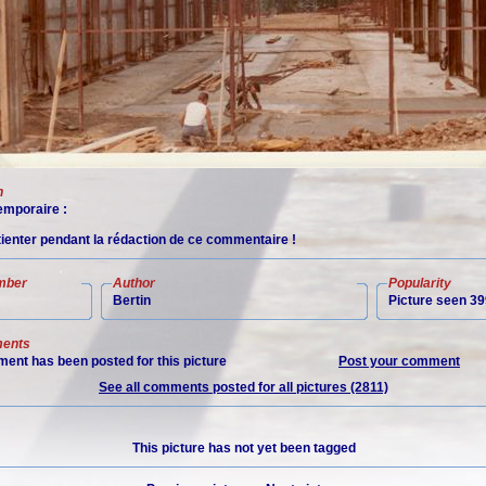
n
mporaire :
tienter pendant la rédaction de ce commentaire !
mber
Author
Popularity
Bertin
Picture seen 39
ents
ent has been posted for this picture
Post your comment
See all comments posted for all pictures (2811)
This picture has not yet been tagged