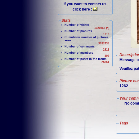
If you want to contact us,
click here :
Stats
Number of visites
1020868 (*)
Number of pictures
1715
Cumulative number of pictures
seen
9187439
Number of comments
2811
Number of members
Descriptio
409
Number of posts in the forum
Message te
25851
Veuillez pa
Picture nu
1262
Your comm
No comm
Tags