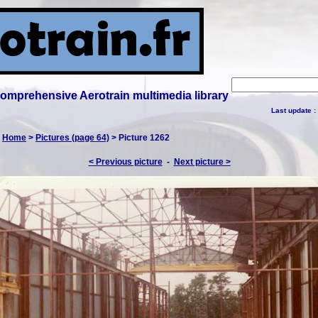
 comprehensive Aerotrain multimedia library
Last update :
:
Home
>
Pictures (page 64)
> Picture 1262
< Previous picture
-
Next picture >