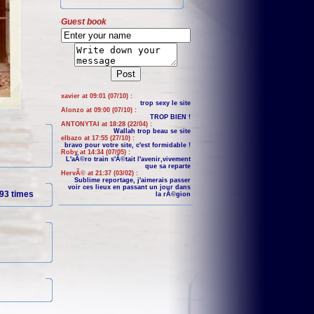
Guest book
xavier at 09:01 (07/10) :
trop sexy le site
Alonzo at 09:00 (07/10) :
TROP BIEN !
ANTONYTAI at 18:28 (22/04) :
Wallah trop beau se site
elbazo at 17:55 (27/10) :
bravo pour votre site, c'est formidable !
Roby at 14:34 (07/05) :
L'aÃ©ro train s'Ã©tait l'avenir,vivement
que sa reparte
HervÃ© at 21:37 (03/02) :
Sublime reportage, j'aimerais passer
voir ces lieux en passant un jour dans
93 times
la rÃ©gion