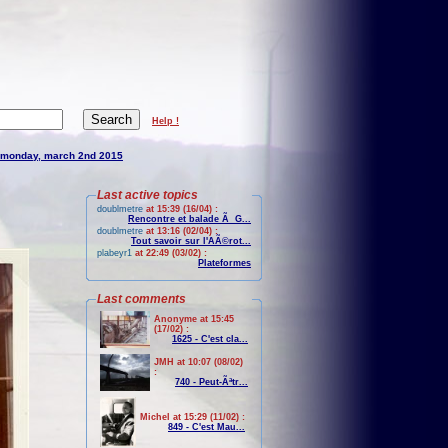
Help !
monday, march 2nd 2015
Last active topics
doublmetre
at 15:39 (16/04) :
Rencontre et balade Ã G...
doublmetre
at 13:16 (02/04) :
Tout savoir sur l'AÃ©rot...
plabeyr1
at 22:49 (03/02) :
Plateformes
Last comments
Anonyme at 15:45
(17/02) :
1625 - C'est cla...
JMH at 10:07 (08/02)
:
740 - Peut-Ãªtr...
Michel at 15:29 (11/02) :
849 - C'est Mau...