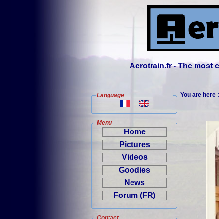
Aerotrain.fr - The most
You are here 
Language
Menu
Home
Pictures
Videos
Goodies
News
Forum (FR)
Contact