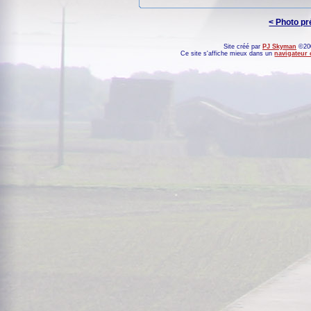
< Photo p
Site créé par
PJ Skyman
©200
Ce site s'affiche mieux dans un
navigateur