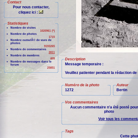
Contact
Pour nous contacter,
cliquez ici :
Statistiques
Nombre de visites
1020961 (*)
Nombre de photos
1715
Nombre cumulÃ© de vues de
photos
9193265
Nombre de commentaires
2811
Nombre de membres
409
Description
Nombre de messages dans le
Message temporaire :
forum
25851
Veuillez patienter pendant la rédaction d
Numéro de la photo
Auteur
1272
Bertin
Vos commentaires
Aucun commentaire n'a été posté pour
photo
Voir tous les commenta
Tags
Cette pho