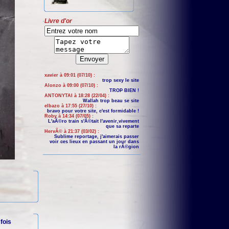
Livre d'or
xavier à 09:01 (07/10) :
trop sexy le site
Alonzo à 09:00 (07/10) :
TROP BIEN !
ANTONYTAI à 18:28 (22/04) :
Wallah trop beau se site
elbazo à 17:55 (27/10) :
bravo pour votre site, c'est formidable !
Roby à 14:34 (07/05) :
L'aÃ©ro train s'Ã©tait l'avenir,vivement
que sa reparte
HervÃ© à 21:37 (03/02) :
Sublime reportage, j'aimerais passer
voir ces lieux en passant un jour dans
la rÃ©gion
fois