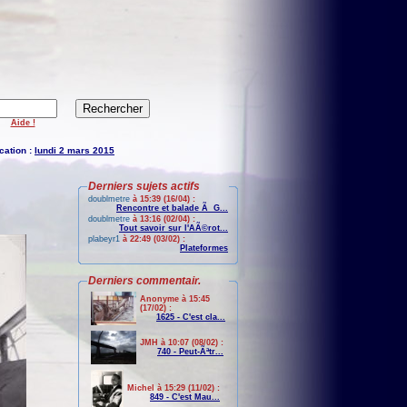
Aide !
cation :
lundi 2 mars 2015
Derniers sujets actifs
doublmetre
à 15:39 (16/04) :
Rencontre et balade Ã G...
doublmetre
à 13:16 (02/04) :
Tout savoir sur l'AÃ©rot...
plabeyr1
à 22:49 (03/02) :
Plateformes
Derniers commentair.
Anonyme à 15:45
(17/02) :
1625 - C'est cla...
JMH à 10:07 (08/02) :
740 - Peut-Ãªtr...
Michel à 15:29 (11/02) :
849 - C'est Mau...