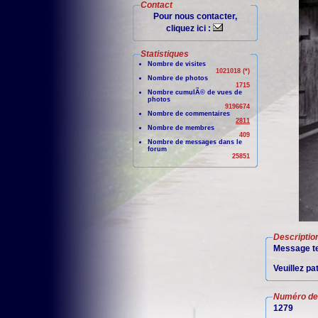
Contact
Pour nous contacter,
cliquez ici :
Statistiques
Nombre de visites
1021018 (*)
Nombre de photos
1715
Nombre cumulÃ© de vues de
photos
9196674
Nombre de commentaires
2811
Nombre de membres
409
Nombre de messages dans le
forum
25851
Descriptio
Message te
Veuillez pa
Numéro de 
1279