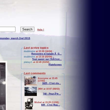
Help !
monday, march 2nd 2015
Last active topics
doublmetre
at 15:39 (16/04) :
Rencontre et balade Ã G...
doublmetre
at 13:16 (02/04) :
Tout savoir sur l'AÃ©rot...
plabeyr1
at 22:49 (03/02) :
Plateformes
Last comments
Anonyme at 15:45
(17/02) :
1625 - C'est cla...
JMH at 10:07 (08/02)
:
740 - Peut-Ãªtr...
Michel at 15:29 (11/02) :
849 - C'est Mau...