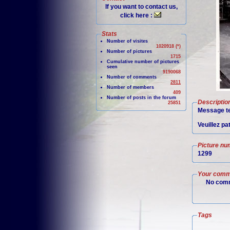
If you want to contact us,
click here :
Stats
Number of visites
1020918 (*)
Number of pictures
1715
Cumulative number of pictures
seen
9190068
Number of comments
2811
Number of members
409
Number of posts in the forum
Descriptio
25851
Message te
Veuillez pa
Picture nu
1299
Your comm
No comm
Tags