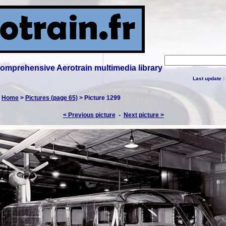
 comprehensive Aerotrain multimedia library
Last update :
:
Home
>
Pictures (page 65)
> Picture 1299
< Previous picture
-
Next picture >