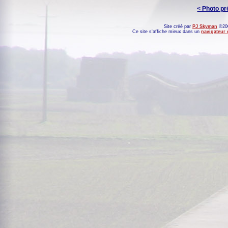
< Photo p
Site créé par
PJ Skyman
©200
Ce site s'affiche mieux dans un
navigateur