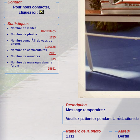
Contact
Pour nous contacter,
cliquez ici :
Statistiques
Nombre de visites
1021016 (*)
Nombre de photos
1715
Nombre cumulÃ© de vues de
photos
9196628
Nombre de commentaires
2811
Nombre de membres
409
Nombre de messages dans le
forum
25851
Description
Message temporaire :
Veuillez patienter pendant la rédaction d
Numéro de la photo
Auteur
1311
Bertin