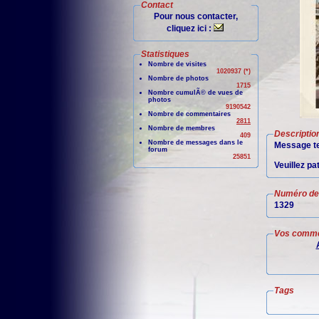
Contact
Pour nous contacter,
cliquez ici :
Statistiques
Nombre de visites
1020937 (*)
Nombre de photos
1715
Nombre cumulÃ© de vues de
photos
9190542
Nombre de commentaires
2811
Nombre de membres
Descriptio
409
Nombre de messages dans le
Message te
forum
25851
Veuillez pa
Numéro de 
1329
Vos comme
Tags