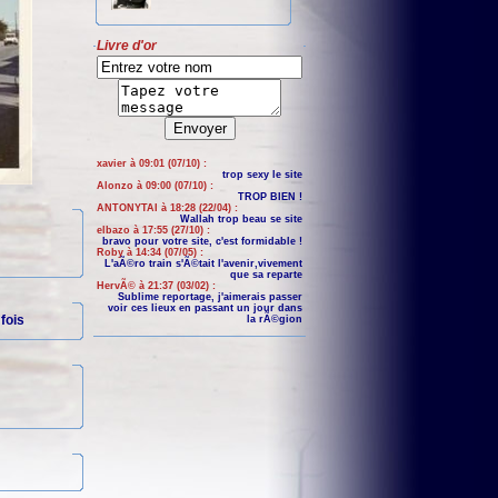
Livre d'or
xavier à 09:01 (07/10) :
trop sexy le site
Alonzo à 09:00 (07/10) :
TROP BIEN !
ANTONYTAI à 18:28 (22/04) :
Wallah trop beau se site
elbazo à 17:55 (27/10) :
bravo pour votre site, c'est formidable !
Roby à 14:34 (07/05) :
L'aÃ©ro train s'Ã©tait l'avenir,vivement
que sa reparte
HervÃ© à 21:37 (03/02) :
Sublime reportage, j'aimerais passer
voir ces lieux en passant un jour dans
fois
la rÃ©gion