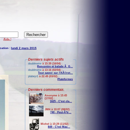
Aide !
cation :
lundi 2 mars 2015
Derniers sujets actifs
doublmetre
à 15:39 (16/04) :
Rencontre et balade Ã G...
doublmetre
à 13:16 (02/04) :
Tout savoir sur l'AÃ©rot...
plabeyr1
à 22:49 (03/02) :
Plateformes
Derniers commentair.
Anonyme à 15:45
(17/02) :
1625 - C'est cla...
JMH à 10:07 (08/02) :
740 - Peut-Ãªtr...
Michel à 15:29 (11/02) :
849 - C'est Mau...