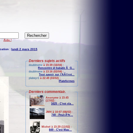
Aide !
cation :
lundi 2 mars 2015
Derniers sujets actifs
doublmetre
à 15:39 (16/04) :
Rencontre et balade Ã G...
doublmetre
à 13:16 (02/04) :
Tout savoir sur l'AÃ©rot...
plabeyr1
à 22:49 (03/02) :
Plateformes
Derniers commentair.
Anonyme à 15:45
(17/02) :
1625 - C'est cla...
JMH à 10:07 (08/02) :
740 - Peut-Ãªtr...
Michel à 15:29 (11/02) :
849 - C'est Mau...