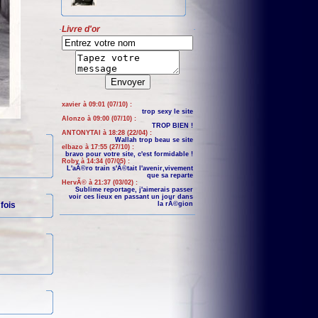
Livre d'or
xavier à 09:01 (07/10) :
trop sexy le site
Alonzo à 09:00 (07/10) :
TROP BIEN !
ANTONYTAI à 18:28 (22/04) :
Wallah trop beau se site
elbazo à 17:55 (27/10) :
bravo pour votre site, c'est formidable !
Roby à 14:34 (07/05) :
L'aÃ©ro train s'Ã©tait l'avenir,vivement
que sa reparte
HervÃ© à 21:37 (03/02) :
Sublime reportage, j'aimerais passer
voir ces lieux en passant un jour dans
fois
la rÃ©gion