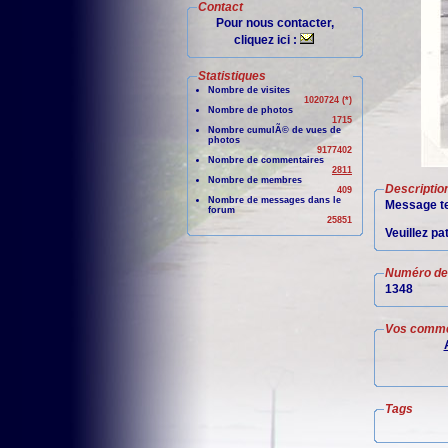
Contact
Pour nous contacter,
cliquez ici :
Statistiques
Nombre de visites
1020724 (*)
Nombre de photos
1715
Nombre cumulÃ© de vues de
photos
9177402
Nombre de commentaires
2811
Nombre de membres
Descriptio
409
Nombre de messages dans le
Message te
forum
25851
Veuillez pa
Numéro de 
1348
Vos comme
Tags