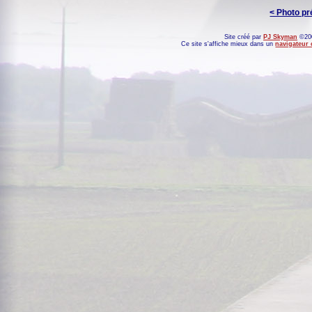
< Photo p
Site créé par
PJ Skyman
©200
Ce site s'affiche mieux dans un
navigateur