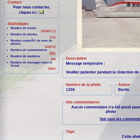
Contact
Pour nous contacter,
cliquez ici :
Statistiques
Nombre de visites
1020851 (*)
Nombre de photos
1715
Nombre cumulÃ© de vues de
photos
9184712
Nombre de commentaires
2811
Nombre de membres
Description
409
Nombre de messages dans le
Message temporaire :
forum
25851
Veuillez patienter pendant la rédaction d
Numéro de la photo
Auteur
1359
Bertin
Vos commentaires
Aucun commentaire n'a été posté pour
photo
Voir tous les commenta
Tags
Cette pho