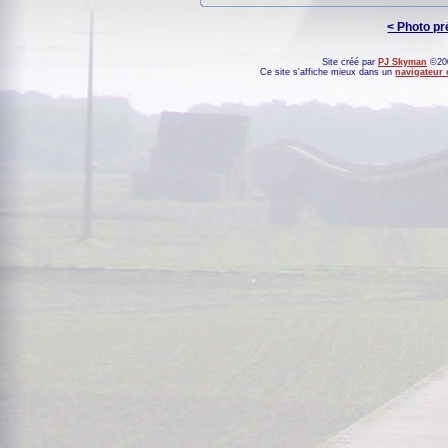
< Photo p
Site créé par
PJ Skyman
©200
Ce site s'affiche mieux dans un
navigateur