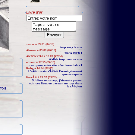
Livre d'or
xavier à 09:01 (07/10) :
trop sexy le site
Alonzo à 09:00 (07/10) :
TROP BIEN !
ANTONYTAI à 18:28 (22/04) :
Wallah trop beau se site
elbazo à 17:55 (27/10) :
bravo pour votre site, c'est formidable !
Roby à 14:34 (07/05) :
L'aÃ©ro train s'Ã©tait l'avenir,vivement
que sa reparte
HervÃ© à 21:37 (03/02) :
Sublime reportage, j'aimerais passer
voir ces lieux en passant un jour dans
la rÃ©gion
fois