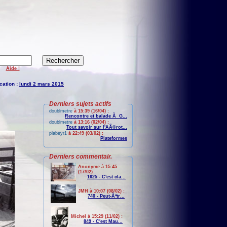
Aide !
cation :
lundi 2 mars 2015
Derniers sujets actifs
doublmetre
à 15:39 (16/04) :
Rencontre et balade Ã G...
doublmetre
à 13:16 (02/04) :
Tout savoir sur l'AÃ©rot...
plabeyr1
à 22:49 (03/02) :
Plateformes
Derniers commentair.
Anonyme à 15:45
(17/02) :
1625 - C'est cla...
JMH à 10:07 (08/02) :
740 - Peut-Ãªtr...
Michel à 15:29 (11/02) :
849 - C'est Mau...