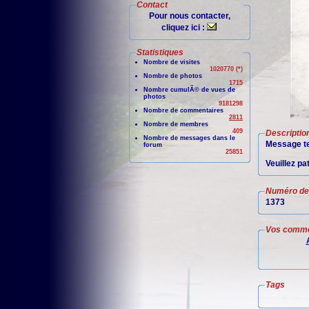
Contact
Pour nous contacter,
cliquez ici :
Statistiques
Nombre de visites
1020770 (*)
Nombre de photos
1715
Nombre cumulÃ© de vues de
photos
9181298
Nombre de commentaires
2811
Nombre de membres
409
Descriptio
Nombre de messages dans le
Message te
forum
25851
Veuillez pa
Numéro de 
1373
Vos comme
Tags