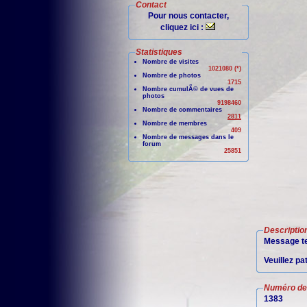
Contact
Pour nous contacter,
cliquez ici :
Statistiques
Nombre de visites
1021080 (*)
Nombre de photos
1715
Nombre cumulÃ© de vues de
photos
9198460
Nombre de commentaires
2811
Nombre de membres
409
Nombre de messages dans le
forum
25851
Descriptio
Message te
Veuillez pa
Numéro de 
1383