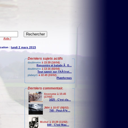
Aide !
cation :
lundi 2 mars 2015
Derniers sujets actifs
doublmetre
à 15:39 (16/04) :
Rencontre et balade Ã G...
doublmetre
à 13:16 (02/04) :
Tout savoir sur l'AÃ©rot...
plabeyr1
à 22:49 (03/02) :
Plateformes
Derniers commentair.
Anonyme à 15:45
(17/02) :
1625 - C'est cla...
JMH à 10:07 (08/02) :
740 - Peut-Ãªtr...
Michel à 15:29 (11/02) :
849 - C'est Mau...