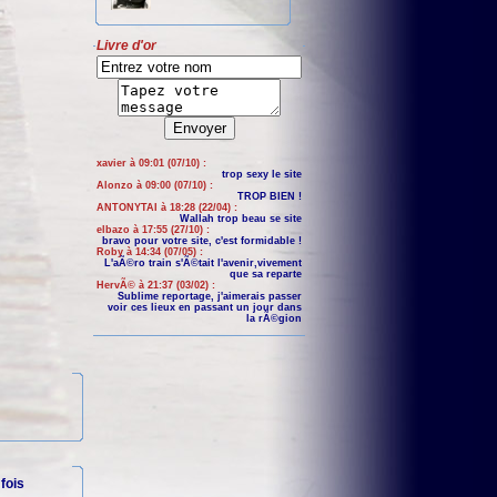
Livre d'or
xavier à 09:01 (07/10) :
trop sexy le site
Alonzo à 09:00 (07/10) :
TROP BIEN !
ANTONYTAI à 18:28 (22/04) :
Wallah trop beau se site
elbazo à 17:55 (27/10) :
bravo pour votre site, c'est formidable !
Roby à 14:34 (07/05) :
L'aÃ©ro train s'Ã©tait l'avenir,vivement
que sa reparte
HervÃ© à 21:37 (03/02) :
Sublime reportage, j'aimerais passer
voir ces lieux en passant un jour dans
la rÃ©gion
fois