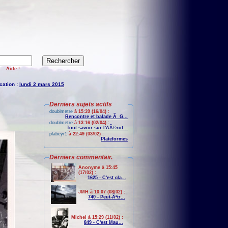
Aide !
cation :
lundi 2 mars 2015
Derniers sujets actifs
doublmetre
à 15:39 (16/04) :
Rencontre et balade Ã G...
doublmetre
à 13:16 (02/04) :
Tout savoir sur l'AÃ©rot...
plabeyr1
à 22:49 (03/02) :
Plateformes
Derniers commentair.
Anonyme à 15:45
(17/02) :
1625 - C'est cla...
JMH à 10:07 (08/02) :
740 - Peut-Ãªtr...
Michel à 15:29 (11/02) :
849 - C'est Mau...