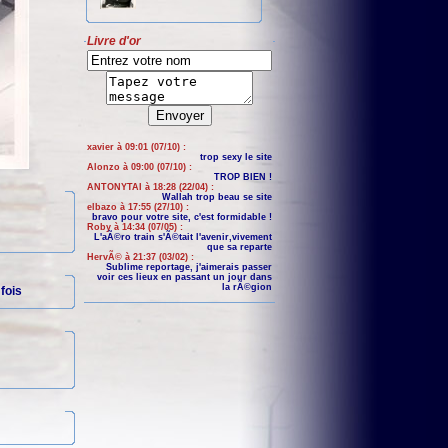
Livre d'or
xavier à 09:01 (07/10) :
trop sexy le site
Alonzo à 09:00 (07/10) :
TROP BIEN !
ANTONYTAI à 18:28 (22/04) :
Wallah trop beau se site
elbazo à 17:55 (27/10) :
bravo pour votre site, c'est formidable !
Roby à 14:34 (07/05) :
L'aÃ©ro train s'Ã©tait l'avenir,vivement
que sa reparte
HervÃ© à 21:37 (03/02) :
Sublime reportage, j'aimerais passer
voir ces lieux en passant un jour dans
la rÃ©gion
fois