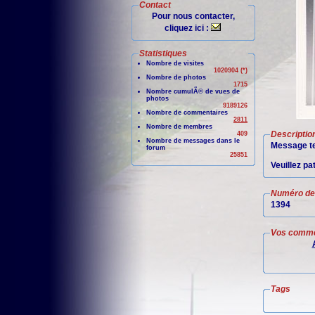
Contact
Pour nous contacter,
cliquez ici :
Statistiques
Nombre de visites
1020904 (*)
Nombre de photos
1715
Nombre cumulÃ© de vues de
photos
9189126
Nombre de commentaires
2811
Nombre de membres
Descriptio
409
Nombre de messages dans le
Message te
forum
25851
Veuillez pa
Numéro de 
1394
Vos comme
Tags